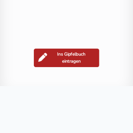
Ins Gipfelbuch
eintragen
Berge in der Nähe
Minichoutz / Menihovec
Altberg / Stara gora
Jegartkogel
Posile
Blog
FAQ
Datenschutz
Impressum