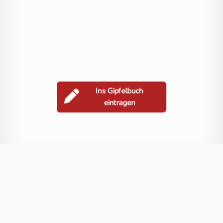
Ins Gipfelbuch
eintragen
Berge in der Nähe
Golica / Kahlkogel
Kotschna / Ptičji vrh
Hahnkogel
Zgorelec/Kape
Blog
FAQ
Datenschutz
Impressum