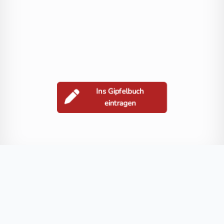
Ins Gipfelbuch
eintragen
Berge in der Nähe
Sadnig
Hochgrubenkopf
Vorsadnig
Feldkopf
Magernigspitz
Blog
FAQ
Datenschutz
Impressum