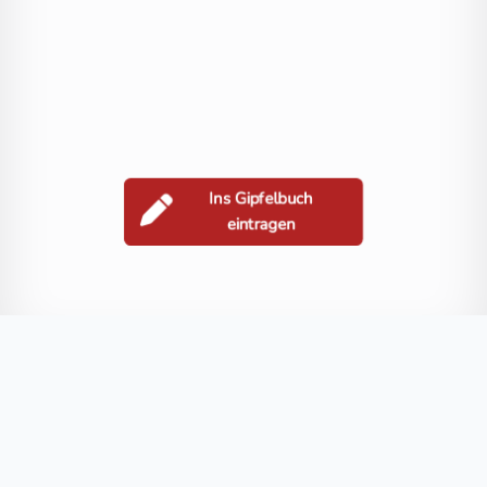
Ins Gipfelbuch
eintragen
Berge in der Nähe
Ladinigriegel
Saumarkt
Lesfalltor
Salzerkopf
Galgenbichl
Blog
FAQ
Datenschutz
Impressum