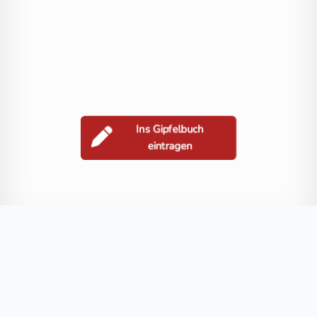
Ins Gipfelbuch
eintragen
Berge in der Nähe
Schwarzwand
Schereck
Teuerlnock
Speiereck
Turnhöhe
Blog
FAQ
Datenschutz
Impressum