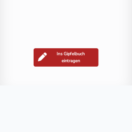
Ins Gipfelbuch
eintragen
Berge in der Nähe
Stangnock
Ochsenriegel
Gregerlnock
Rosaninhöhe
Koflern
Blog
FAQ
Datenschutz
Impressum