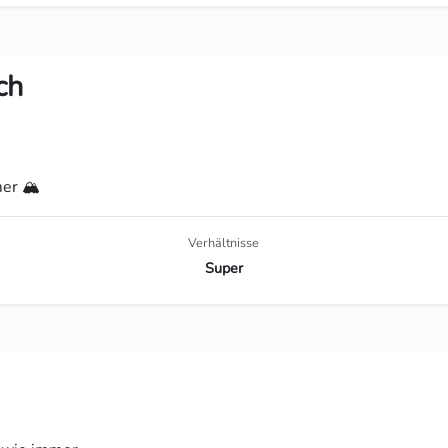
ch
er 🏔️
Verhältnisse
Super