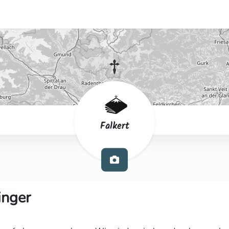
Falkert
inger