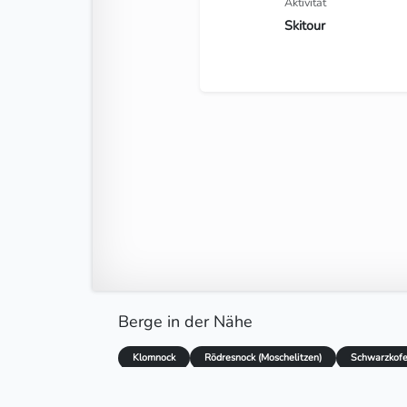
Aktivität
Skitour
Berge in der Nähe
Klomnock
Rödresnock (Moschelitzen)
Schwarzkofe
Aigner Berg
Stonachnock
Wolfseck