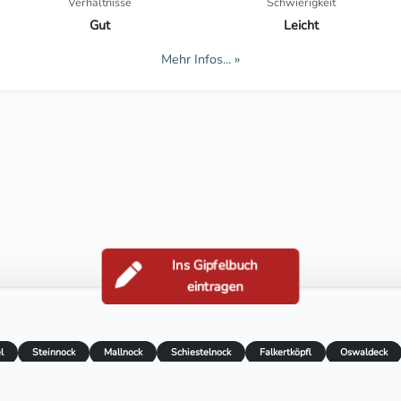
Verhältnisse
Schwierigkeit
Gut
Leicht
Mehr Infos... »
Ins Gipfelbuch
eintragen
l
Steinnock
Mallnock
Schiestelnock
Falkertköpfl
Oswaldeck