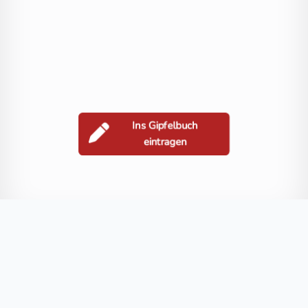
Ins Gipfelbuch
eintragen
Berge in der Nähe
Mirnock
Rindernock
Türndl
Lierzberger Alpenspitz
Lahnern
Blog
FAQ
Datenschutz
Impressum