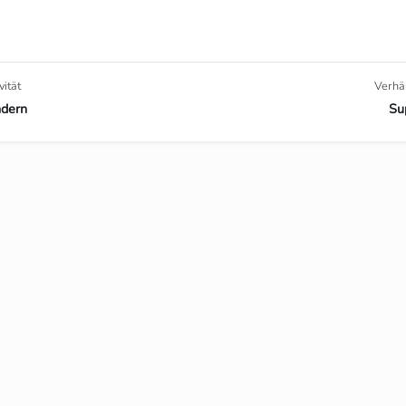
vität
Verhä
dern
Su