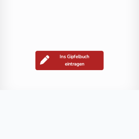
Ins Gipfelbuch
eintragen
Berge in der Nähe
Zeilerberg
Spittelberg
Geißberg
Königsberg
Schieferberg
Blog
FAQ
Datenschutz
Impressum