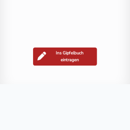
Ins Gipfelbuch
eintragen
Berge in der Nähe
Burgstallberg
Kogelberg
Slowakenriegel
Blog
FAQ
Datenschutz
Impressum