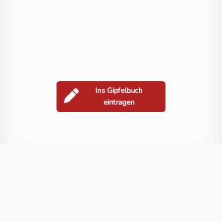
Ins Gipfelbuch
eintragen
Berge in der Nähe
Schneiderberg
János-hegy
Blog
FAQ
Datenschutz
Impressum