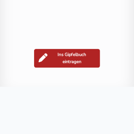
Ins Gipfelbuch
eintragen
Berge in der Nähe
Rabenkopf
Kronberg
Isten széke
Nap-hegy
Ház-hegy
Blog
FAQ
Datenschutz
Impressum