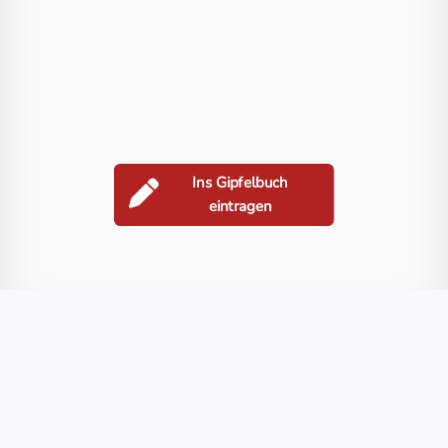
Ins Gipfelbuch
eintragen
Berge in der Nähe
Stefansberg
Berdo
Blog
FAQ
Datenschutz
Impressum